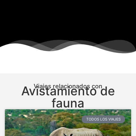
Viajes relacionados con
Avistamiento de
fauna
TODOS LOS VIAJES