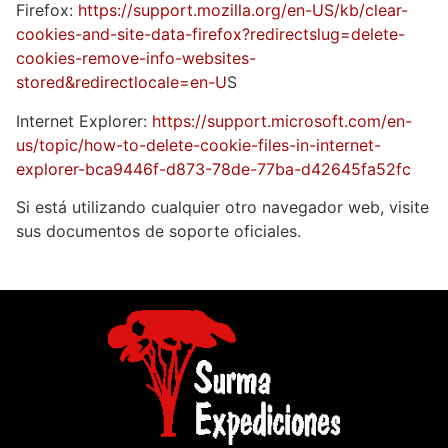
Firefox:
https://support.mozilla.org/en-US/kb/clear-
cookies-and-site-data-firefox?redirectslug=delete-
cookies-remove-info-websites-
stored&redirectlocale=en-U
S
Internet Explorer:
https://support.microsoft.com/en-
us/topic/how-to-delete-cookie-files-in-internet-
explorer-bca9446f-d873-78de-77ba-d42645fa52fc
Si está utilizando cualquier otro navegador web, visite
sus documentos de soporte oficiales.