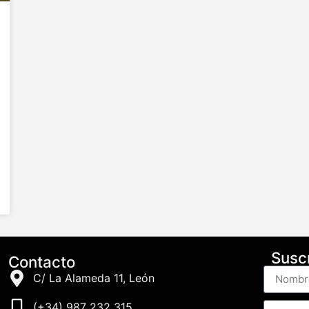
Suscr
Contacto
C/ La Alameda 11, León
(+34) 987 232 315