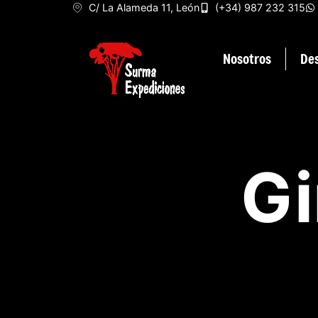
C/ La Alameda 11, León
(+34) 987 232 315
Nosotros
De
Gi