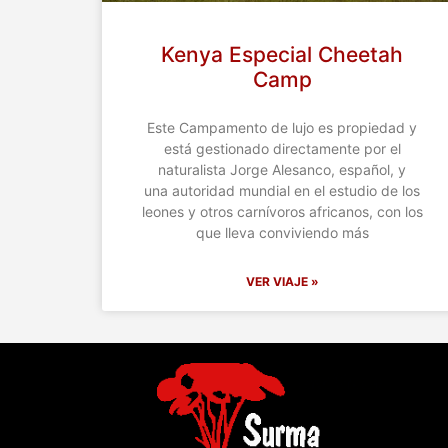
Kenya Especial Cheetah
Camp
Este Campamento de lujo es propiedad y
está gestionado directamente por el
naturalista Jorge Alesanco, español, y
una autoridad mundial en el estudio de los
leones y otros carnívoros africanos, con los
que lleva conviviendo más
VER VIAJE »