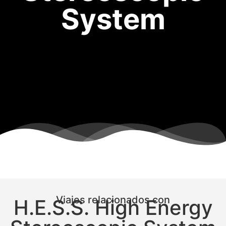
System
Viajes relacionados con
H.E.S.S. High Energy