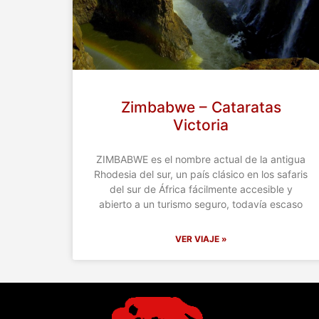
Zimbabwe – Cataratas
Victoria
ZIMBABWE es el nombre actual de la antigua
Rhodesia del sur, un país clásico en los safaris
del sur de África fácilmente accesible y
abierto a un turismo seguro, todavía escaso
VER VIAJE »