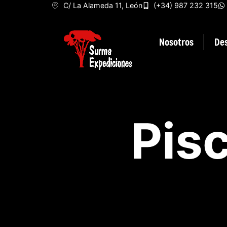
C/ La Alameda 11, León
(+34) 987 232 315
Nosotros
De
Pis