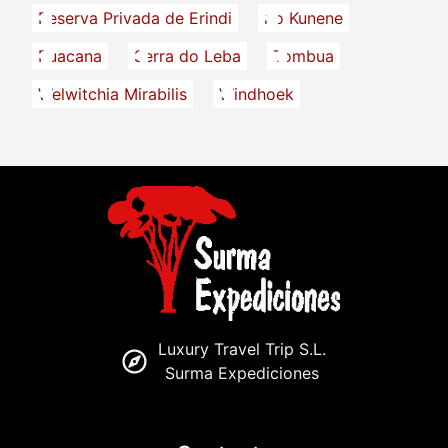
Reserva Privada de Erindi
río Kunene
Ruacana
Serra do Leba
Tombua
Welwitchia Mirabilis
Windhoek
Luxury Travel Trip S.L.
Surma Expediciones