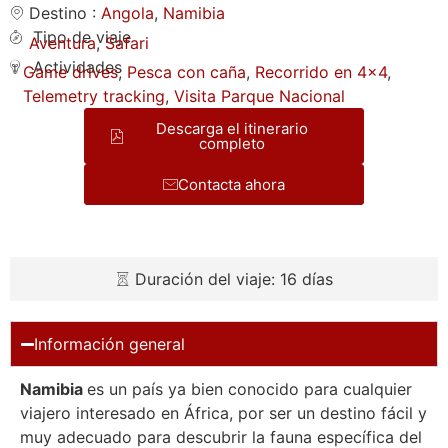
Destino :
Angola
,
Namibia
Tipo de viaje
Aventura
,
Safari
Actividades
Game drives
,
Pesca con caña
,
Recorrido en 4x4
,
Telemetry tracking
,
Visita Parque Nacional
Descarga el itinerario
completo
Contacta ahora
Duración del viaje: 16 días
Información general
Namibia
es un país ya bien conocido para cualquier
viajero interesado en África, por ser un destino fácil y
muy adecuado para descubrir la fauna específica del