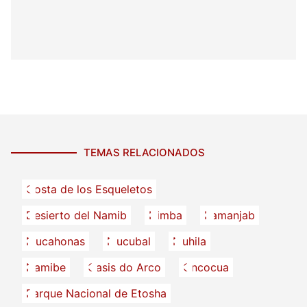
TEMAS RELACIONADOS
Costa de los Esqueletos
Desierto del Namib
Himba
Kamanjab
Mucahonas
Mucubal
Muhila
Namibe
Oasis do Arco
Oncocua
Parque Nacional de Etosha