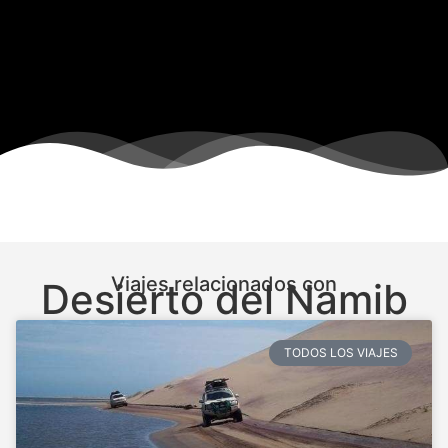
Viajes relacionados con
Desierto del Namib
TODOS LOS VIAJES